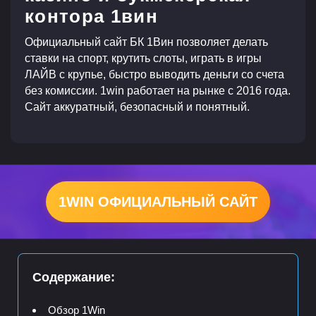
контора 1вин
Официальный сайт БК 1Вин позволяет делать
ставки на спорт, крутить слоты, играть в игры
ЛАЙВ с крупье, быстро выводить деньги со счета
без комиссии. 1win работает на рынке с 2016 года.
Сайт аккуратный, безопасный и понятный.
1WIN ОФИЦИАЛЬНЫЙ САЙТ
Содержание:
Обзор 1Win