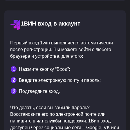
1ВИН вход в аккаунт
Первый вход 1win выполняется автоматически
после регистрации. Вы можете войти с любого
браузера и устройства, для этого:
Нажмите кнопку “Вход”;
Введите электронную почту и пароль;
Подтвердите вход.
Что делать, если вы забыли пароль?
Восстановите его по электронной почте или
напишите в чат службы поддержки. 1Вин вход
доступен через социальные сети – Google, VK или